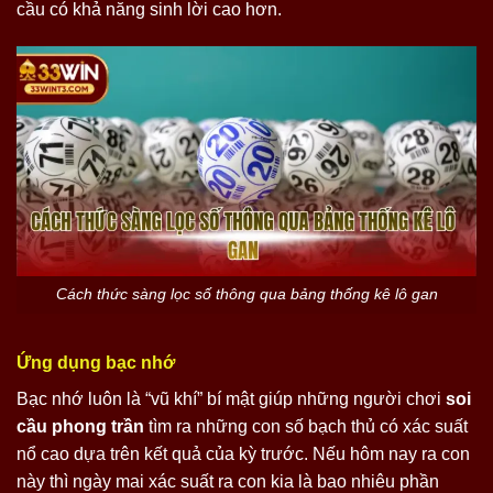
cầu có khả năng sinh lời cao hơn.
Cách thức sàng lọc số thông qua bảng thống kê lô gan
Ứng dụng bạc nhớ
Bạc nhớ luôn là “vũ khí” bí mật giúp những người chơi
soi
cầu phong trần
tìm ra những con số bạch thủ có xác suất
nổ cao dựa trên kết quả của kỳ trước. Nếu hôm nay ra con
này thì ngày mai xác suất ra con kia là bao nhiêu phần