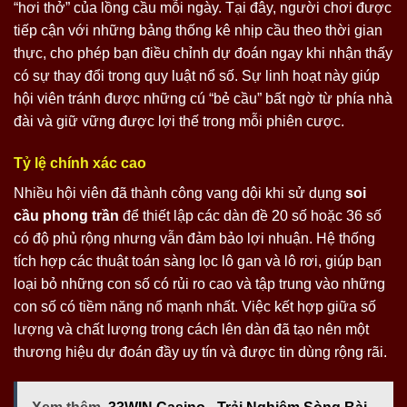
“hơi thở” của lồng cầu mỗi ngày. Tại đây, người chơi được
tiếp cận với những bảng thống kê nhịp cầu theo thời gian
thực, cho phép bạn điều chỉnh dự đoán ngay khi nhận thấy
có sự thay đổi trong quy luật nổ số. Sự linh hoạt này giúp
hội viên tránh được những cú “bẻ cầu” bất ngờ từ phía nhà
đài và giữ vững được lợi thế trong mỗi phiên cược.
Tỷ lệ chính xác cao
Nhiều hội viên đã thành công vang dội khi sử dụng
soi
cầu phong trần
để thiết lập các dàn đề 20 số hoặc 36 số
có độ phủ rộng nhưng vẫn đảm bảo lợi nhuận. Hệ thống
tích hợp các thuật toán sàng lọc lô gan và lô rơi, giúp bạn
loại bỏ những con số có rủi ro cao và tập trung vào những
con số có tiềm năng nổ mạnh nhất. Việc kết hợp giữa số
lượng và chất lượng trong cách lên dàn đã tạo nên một
thương hiệu dự đoán đầy uy tín và được tin dùng rộng rãi.