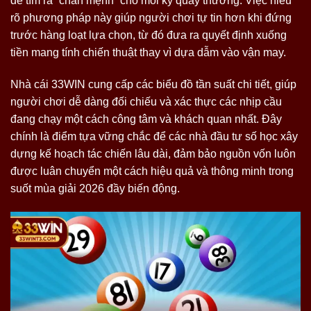
để tìm ra “chân mệnh” cho mỗi kỳ quay thưởng. Việc hiểu
rõ phương pháp này giúp người chơi tự tin hơn khi đứng
trước hàng loạt lựa chọn, từ đó đưa ra quyết định xuống
tiền mang tính chiến thuật thay vì dựa dẫm vào vận may.
Nhà cái 33WIN cung cấp các biểu đồ tần suất chi tiết, giúp
người chơi dễ dàng đối chiếu và xác thực các nhịp cầu
đang chạy một cách công tâm và khách quan nhất. Đây
chính là điểm tựa vững chắc để các nhà đầu tư số học xây
dựng kế hoạch tác chiến lâu dài, đảm bảo nguồn vốn luôn
được luân chuyển một cách hiệu quả và thông minh trong
suốt mùa giải 2026 đầy biến động.