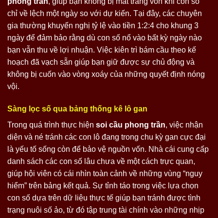
phong trần
, giúp bạn không bị mất trắng vốn khi con số
chỉ về lệch một ngày so với dự kiến. Tại đây, các chuyên
gia thường khuyến nghị tỷ lệ vào tiền 1:2:4 cho khung 3
ngày để đảm bảo rằng dù con số nổ vào bất kỳ ngày nào
bạn vẫn thu về lợi nhuận. Việc kiên trì bám cầu theo kế
hoạch đã vạch sẵn giúp bạn giữ được sự chủ động và
không bị cuốn vào vòng xoáy của những quyết định nóng
vội.
Sàng lọc số qua bảng thống kê lô gan
Trong quá trình thực hiện
soi cầu phong trần
, việc nhận
diện và né tránh các con lô đang trong chu kỳ gan cực đại
là yếu tố sống còn để bảo vệ nguồn vốn. Nhà cái cung cấp
danh sách các con số lâu chưa về một cách trực quan,
giúp hội viên có cái nhìn toàn cảnh về những vùng “nguy
hiểm” trên bảng kết quả. Sự tỉnh táo trong việc lựa chọn
con số dựa trên dữ liệu thực tế giúp bạn tránh được tình
trạng nuôi số ảo, từ đó tập trung tài chính vào những nhịp