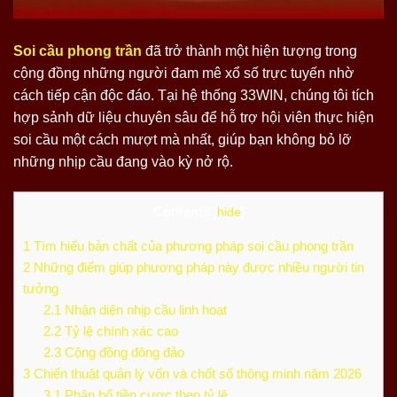
Soi cầu phong trần
đã trở thành một hiện tượng trong
cộng đồng những người đam mê xổ số trực tuyến nhờ
cách tiếp cận độc đáo. Tại hệ thống 33WIN, chúng tôi tích
hợp sảnh dữ liệu chuyên sâu để hỗ trợ hội viên thực hiện
soi cầu
một cách mượt mà nhất, giúp bạn không bỏ lỡ
những nhịp cầu đang vào kỳ nở rộ.
Contents
[
hide
]
1
Tìm hiểu bản chất của phương pháp soi cầu phong trần
2
Những điểm giúp phương pháp này được nhiều người tin
tưởng
2.1
Nhận diện nhịp cầu linh hoạt
2.2
Tỷ lệ chính xác cao
2.3
Cộng đồng đông đảo
3
Chiến thuật quản lý vốn và chốt số thông minh năm 2026
3.1
Phân bổ tiền cược theo tỷ lệ