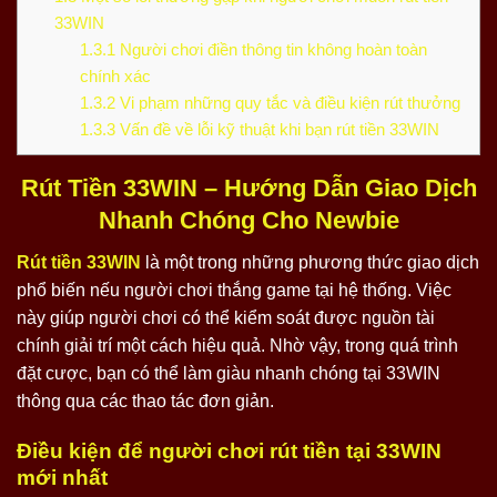
33WIN
1.3.1
Người chơi điền thông tin không hoàn toàn
chính xác
1.3.2
Vi phạm những quy tắc và điều kiện rút thưởng
1.3.3
Vấn đề về lỗi kỹ thuật khi bạn rút tiền 33WIN
Rút Tiền 33WIN – Hướng Dẫn Giao Dịch
Nhanh Chóng Cho Newbie
Rút tiền 33WIN
là một trong những phương thức giao dịch
phổ biến nếu người chơi thắng game tại hệ thống. Việc
này giúp người chơi có thể kiểm soát được nguồn tài
chính giải trí một cách hiệu quả. Nhờ vậy, trong quá trình
đặt cược, bạn có thể làm giàu nhanh chóng tại 33WIN
thông qua các thao tác đơn giản.
Điều kiện để người chơi rút tiền tại 33WIN
mới nhất