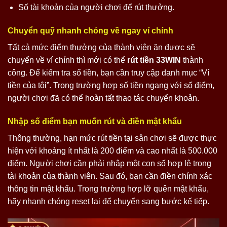
Số tài khoản của người chơi để rút thưởng.
Chuyển quỹ nhanh chóng về ngay ví chính
Tất cả mức điểm thưởng của thành viên ăn được sẽ
chuyển về ví chính thì mới có thể
rút tiền 33WIN
thành
công. Để kiểm tra số tiền, bạn cần truy cập danh mục “Ví
tiền của tôi”. Trong trường hợp số tiền ngang với số điểm,
người chơi đã có thể hoàn tất thao tác chuyển khoản.
Nhập số điểm bạn muốn rút và điền mật khẩu
Thông thường, hạn mức rút tiền tại sân chơi sẽ được thực
hiện với khoảng ít nhất là 200 điểm và cao nhất là 500.000
điểm. Người chơi cần phải nhập một con số hợp lệ trong
tài khoản của thành viên. Sau đó, bạn cần điền chính xác
thông tin mật khẩu. Trong trường hợp lỡ quên mật khẩu,
hãy nhanh chóng reset lại để chuyển sang bước kế tiếp.