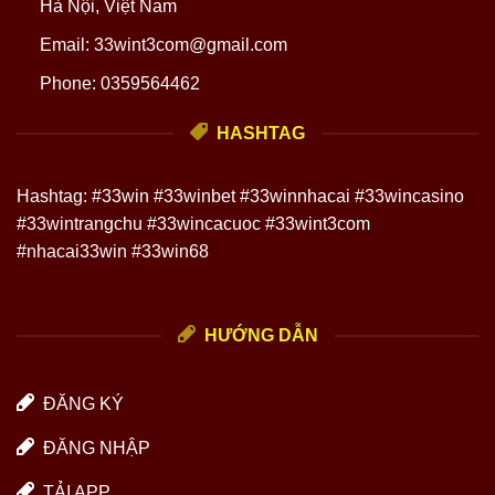
Hà Nội, Việt Nam
Email:
33wint3com@gmail.com
Phone: 0359564462
HASHTAG
Hashtag: #33win #33winbet #33winnhacai #33wincasino
#33wintrangchu #33wincacuoc #33wint3com
#nhacai33win #33win68
HƯỚNG DẪN
ĐĂNG KÝ
ĐĂNG NHẬP
TẢI APP