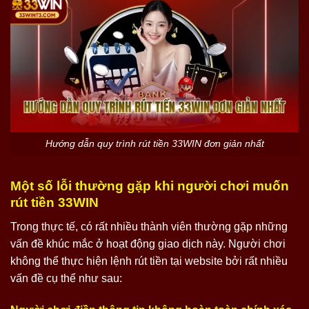
Hướng dẫn quy trình rút tiền 33WIN đơn giản nhất
Một số lỗi thường gặp khi người chơi muốn
rút tiền 33WIN
Trong thực tế, có rất nhiều thành viên thường gặp những
vấn đề khúc mắc ở hoạt động giao dịch này. Người chơi
không thể thực hiện lệnh rút tiền tại website bởi rất nhiều
vấn đề cụ thể như sau: