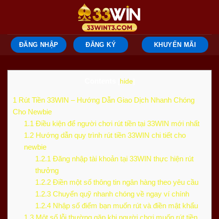
Bỏ
qua
nội
dung
ĐĂNG NHẬP
ĐĂNG KÝ
KHUYẾN MÃI
Contents
[
hide
]
1
Rút Tiền 33WIN – Hướng Dẫn Giao Dịch Nhanh Chóng
Cho Newbie
1.1
Điều kiện để người chơi rút tiền tại 33WIN mới nhất
1.2
Hướng dẫn quy trình rút tiền 33WIN chi tiết cho
newbie
1.2.1
Đăng nhập tài khoản tại 33WIN thực hiện rút
thưởng
1.2.2
Điền một số thông tin ngân hàng theo yêu cầu
1.2.3
Chuyển quỹ nhanh chóng về ngay ví chính
1.2.4
Nhập số điểm bạn muốn rút và điền mật khẩu
1.3
Một số lỗi thường gặp khi người chơi muốn rút tiền