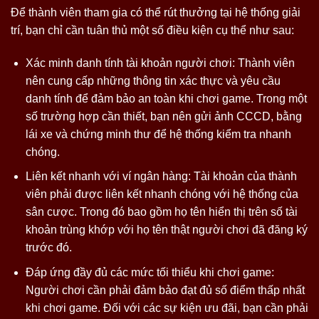
Để thành viên tham gia có thể rút thưởng tại hệ thống giải
trí, bạn chỉ cần tuân thủ một số điều kiện cụ thể như sau:
Xác minh danh tính tài khoản người chơi: Thành viên
nên cung cấp những thông tin xác thực và yêu cầu
danh tính để đảm bảo an toàn khi chơi game. Trong một
số trường hợp cần thiết, bạn nên gửi ảnh CCCD, bằng
lái xe và chứng minh thư để hệ thống kiểm tra nhanh
chóng.
Liên kết nhanh với ví ngân hàng: Tài khoản của thành
viên phải được liên kết nhanh chóng với hệ thống của
sân cược. Trong đó bao gồm họ tên hiển thị trên số tài
khoản trùng khớp với họ tên thật người chơi đã đăng ký
trước đó.
Đáp ứng đầy đủ các mức tối thiểu khi chơi game:
Người chơi cần phải đảm bảo đạt đủ số điểm thấp nhất
khi chơi game. Đối với các sự kiện ưu đãi, bạn cần phải