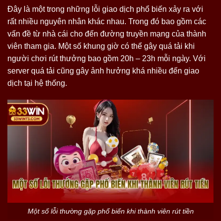
Đây là một trong những lỗi giao dịch phổ biến xảy ra với
rất nhiều nguyên nhân khác nhau. Trong đó bao gồm các
vấn đề từ nhà cái cho đến đường truyền mạng của thành
viên tham gia. Một số khung giờ có thể gây quá tải khi
người chơi rút thưởng bao gồm 20h – 23h mỗi ngày. Với
server quá tải cũng gây ảnh hưởng khá nhiều đến giao
dịch tại hệ thống.
Một số lỗi thường gặp phổ biến khi thành viên rút tiền