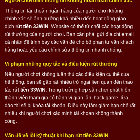
Người chơi điền thông tin không hoàn toàn chính xác
Thông tin tài khoản ngân hàng của người chơi không
chính xác sẽ ảnh hưởng khá nhiều đến hoạt động giao
dịch
rút tiền 33WIN
. Website có thể từ chối các hoạt động
rút thưởng của người chơi. Bạn cần phải gửi địa chỉ email
cá nhân để trình bày các vấn đề cho bộ phận tư vấn khách
hàng hoặc yêu cầu chỉnh sửa thông tin nhanh chóng.
Vi phạm những quy tắc và điều kiện rút thưởng
Nếu người chơi không tuân thủ các điều kiện cụ thể của
hệ thống, bạn sẽ gặp rất nhiều trở ngại liên quan đến thao
tác
rút tiền 33WIN
. Trong trường hợp sân chơi phát hiện
thành viên tham gia có hành vi gian lận, hack game, lừa
đảo thì sẽ bị khóa tài khoản. Điều này làm giảm hạn chế rất
nhiều khi người chơi xác minh tài khoản không thành
công.
Vấn đề về lỗi kỹ thuật khi bạn rút tiền 33WIN